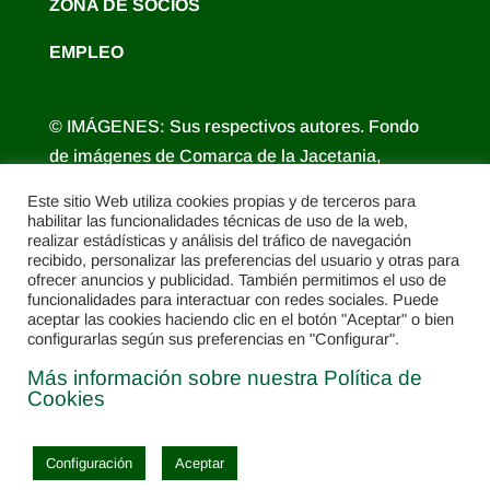
ZONA DE SOCIOS
EMPLEO
© IMÁGENES: Sus respectivos autores. Fondo
de imágenes de Comarca de la Jacetania,
Comarca Alto Gállego, Turismo de Aragón,
Este sitio Web utiliza cookies propias y de terceros para
Diputación Provincial de Huesca.
habilitar las funcionalidades técnicas de uso de la web,
realizar estádísticas y análisis del tráfico de navegación
recibido, personalizar las preferencias del usuario y otras para
ofrecer anuncios y publicidad. También permitimos el uso de
funcionalidades para interactuar con redes sociales. Puede
aceptar las cookies haciendo clic en el botón "Aceptar" o bien
configurarlas según sus preferencias en "Configurar".
Más información sobre nuestra Política de
Cookies
© ADECUARA Asociación para el desarrollo integral de la Cuna de
Configuración
Aceptar
Aragón. La Jacetania y Alto Gállego · Diseño web:
Pirineum 2023