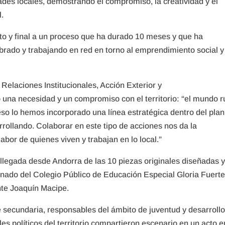
ades locales, demostrando el compromiso, la creatividad y el
l.
to y final a un proceso que ha durado 10 meses y que ha
ebrado y trabajando en red en torno al emprendimiento social y 
Relaciones Institucionales, Acción Exterior y
 una necesidad y un compromiso con el territorio: “el mundo r
so lo hemos incorporado una línea estratégica dentro del plan
ollando. Colaborar en este tipo de acciones nos da la
labor de quienes viven y trabajan en lo local.”
 llegada desde Andorra de las 10 piezas originales diseñadas 
nado del Colegio Público de Educación Especial Gloria Fuerte
te Joaquín Macipe.
 secundaria, responsables del ámbito de juventud y desarroll
es políticos del territorio compartieron escenario en un acto e