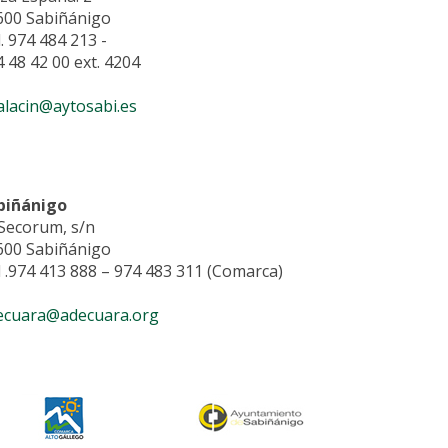
600 Sabiñánigo
. 974 484 213 -
 48 42 00 ext. 4204
alacin@aytosabi.es
biñánigo
 Secorum, s/n
600 Sabiñánigo
 .974 413 888 – 974 483 311 (Comarca)
ecuara@adecuara.org