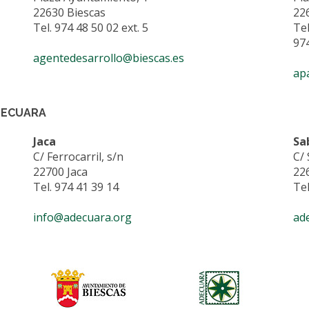
22630 Biescas
22
Tel. 974 48 50 02 ext. 5
Tel
974
agentedesarrollo@biescas.es
ap
DECUARA
Jaca
Sa
C/ Ferrocarril, s/n
C/
22700 Jaca
22
Tel. 974 41 39 14
Tel
info@adecuara.org
ad